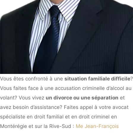
Vous êtes confronté à une
situation familiale difficile
?
Vous faites face à une accusation criminelle d’alcool au
volant? Vous vivez
un divorce ou une séparation
et
avez besoin d’assistance? Faites appel à votre avocat
spécialiste en droit familial et en droit criminel en
Montérégie et sur la Rive-Sud :
Me Jean-François