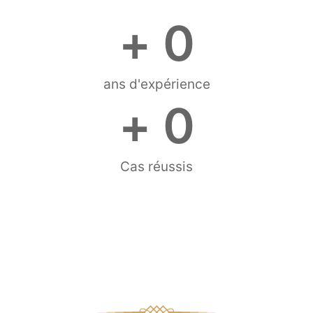
+ 
0
ans d'expérience
+ 
0
Cas réussis
Me Jean-François Ouellet :
plus de 30 ans d’expertise
reconnue dans les affaires
familiales et criminelles